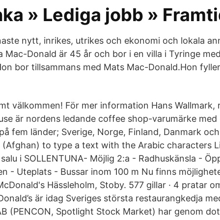
ka » Lediga jobb » Framt
aste nytt, inrikes, utrikes och ekonomi och lokala an
 Mac-Donald är 45 år och bor i en villa i Tyringe m
on bor tillsammans med Mats Mac-Donald.Hon fyller
rmt välkommen! För mer information Hans Wallmark, 
use är nordens ledande coffee shop-varumärke med 
på fem länder; Sverige, Norge, Finland, Danmark och
(Afghan) to type a text with the Arabic characters 
ll salu i SOLLENTUNA- Möjlig 2:a - Radhuskänsla - Öp
en - Uteplats - Bussar inom 100 m Nu finns möjlighet
McDonald's Hässleholm, Stoby. 577 gillar · 4 pratar o
cDonald’s är idag Sveriges största restaurangkedja m
B (PENCON, Spotlight Stock Market) har genom dot