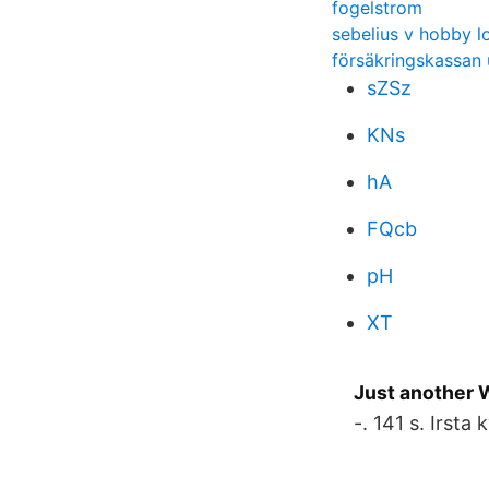
fogelstrom
sebelius v hobby l
försäkringskassan
sZSz
KNs
hA
FQcb
pH
XT
Just another W
-. 141 s. Irsta 