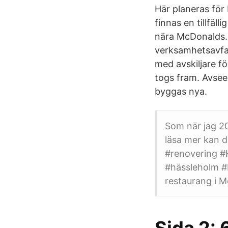
Här planeras fö
finnas en tillfäl
nära McDonalds.
verksamhetsavfal
med avskiljare f
togs fram. Avsee
byggas nya.
Som när jag 2
läsa mer kan 
#renovering #
#hässleholm #
restaurang i M