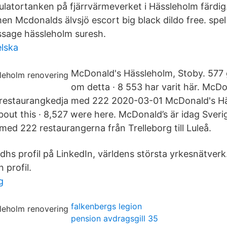
latortanken på fjärrvärmeverket i Hässleholm färdig
en Mcdonalds älvsjö escort big black dildo free. spel 
sage hässleholm suresh.
lska
McDonald's Hässleholm, Stoby. 577 gi
om detta · 8 553 har varit här. McDo
a restaurangkedja med 222 2020-03-01 McDonald's H
 about this · 8,527 were here. McDonald’s är idag Sveri
med 222 restaurangerna från Trelleborg till Luleå.
dhs profil på LinkedIn, världens största yrkesnätverk.
n profil.
g
falkenbergs legion
pension avdragsgill 35