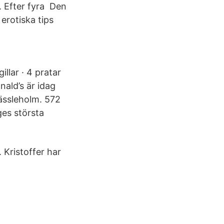
. Efter fyra Den
erotiska tips
llar · 4 pratar
nald’s är idag
ässleholm. 572
ges största
 Kristoffer har