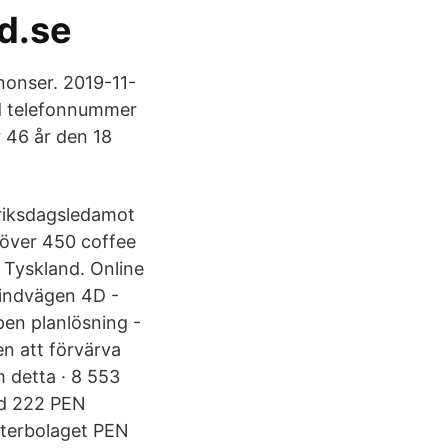
id.se
nonser. 2019-11-
ed telefonnummer
 46 år den 18
riksdagsledamot
över 450 coffee
 Tyskland. Online
Lindvägen 4D -
pen planlösning -
en att förvärva
m detta · 8 553
ed 222 PEN
terbolaget PEN