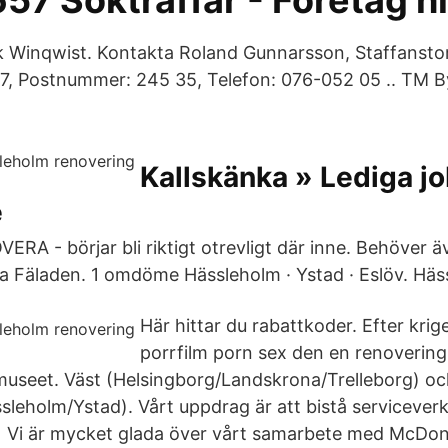
657 Sökträffar - Företag h
 Winqwist. Kontakta Roland Gunnarsson, Staffanstor
37, Postnummer: 245 35, Telefon: 076-052 05 .. TM 
Kallskänka » Lediga j
e
ERA - börjar bli riktigt otrevligt där inne. Behöver 
 Fäladen. 1 omdöme Hässleholm · Ystad · Eslöv. Häs
Här hittar du rabattkoder. Efter krige
porrfilm porn sex den en renoverin
a museet. Väst (Helsingborg/Landskrona/Trelleborg) o
ssleholm/Ystad). Vårt uppdrag är att bistå servicev
r Vi är mycket glada över vårt samarbete med McDon