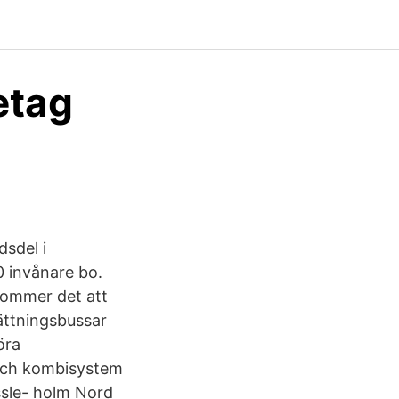
etag
sdel i
0 invånare bo.
kommer det att
sättningsbussar
öra
 och kombisystem
ssle- holm Nord