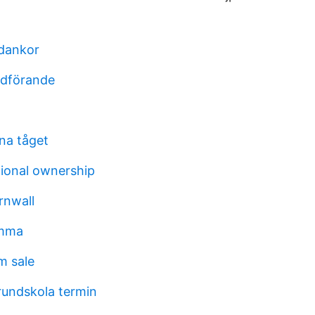
adankor
rdförande
öna tåget
tional ownership
ornwall
emma
m sale
undskola termin