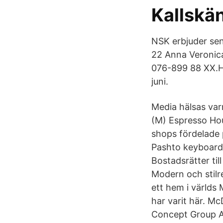
Kallskän
NSK erbjuder sen
22 Anna Veronica
076-899 88 XX.H
juni.
Media hälsas va
(M) Espresso Ho
shops fördelade 
Pashto keyboard 
Bostadsrätter ti
Modern och stilr
ett hem i världs 
har varit här. M
Concept Group A