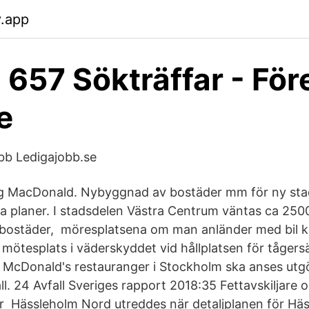
y.app
: 657 Sökträffar - För
e
obb Ledigajobb.se
g MacDonald. Nybyggnad av bostäder mm för ny stad
a planer. I stadsdelen Västra Centrum väntas ca 250
r bostäder, möresplatsena om man anländer med bil 
lig mötesplats i väderskyddet vid hållplatsen för tåger
 McDonald's restauranger i Stockholm ska anses utg
l. 24 Avfall Sveriges rapport 2018:35 Fettavskiljare
ör Hässleholm Nord utreddes när detaljplanen för Hä