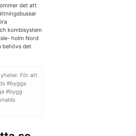
kommer det att
sättningsbussar
öra
 och kombisystem
ssle- holm Nord
å behövs det
heter. För att
lds #bygga
ga #bygg
onalds