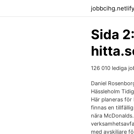
jobbcihg.netlif
Sida 2
hitta.s
126 010 lediga j
Daniel Rosenbor
Hässleholm Tidig
Här planeras fö
finnas en tillfäl
nära McDonalds.
verksamhetsavfal
med avskiljare f