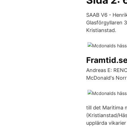
Sida 2: 
SAAB V6 - Henrik
Glasförgyllaren 
Kristianstad.
Framtid.s
Andreas E: RENOV
McDonald's Norra
till det Maritim
(Kristianstad/Hä
upplärda vikarie