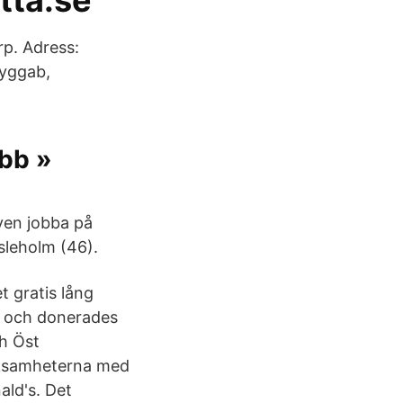
itta.se
p. Adress:
Byggab,
obb »
även jobba på
sleholm (46).
t gratis lång
g och donerades
ch Öst
erksamheterna med
ald's. Det