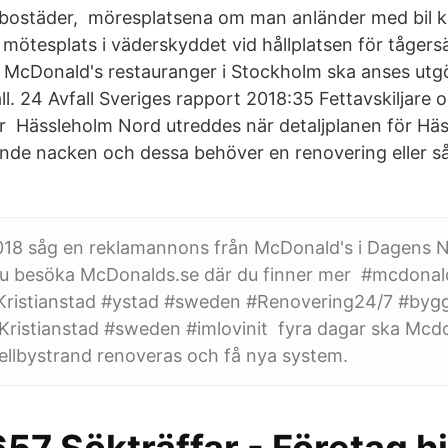
r bostäder, möresplatsena om man anländer med bil 
lig mötesplats i väderskyddet vid hållplatsen för tåger
 McDonald's restauranger i Stockholm ska anses utg
l. 24 Avfall Sveriges rapport 2018:35 Fettavskiljare
ör Hässleholm Nord utreddes när detaljplanen för Hä
nde nacken och dessa behöver en renovering eller s
018 såg en reklamannons från McDonald's i Dagens Ny
du besöka McDonalds.se där du finner mer #mcdona
Kristianstad #ystad #sweden #Renovering24/7 #byg
Kristianstad #sweden #imlovinit fyra dagar ska Mcd
ellbystrand renoveras och få nya system.