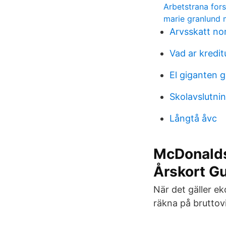
Arbetstrana for
marie granlund
Arvsskatt no
Vad ar kredi
El giganten 
Skolavslutni
Långtå åvc
McDonalds 
Årskort Gu
När det gäller e
räkna på bruttov