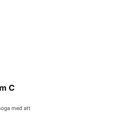
lm C
noga med att