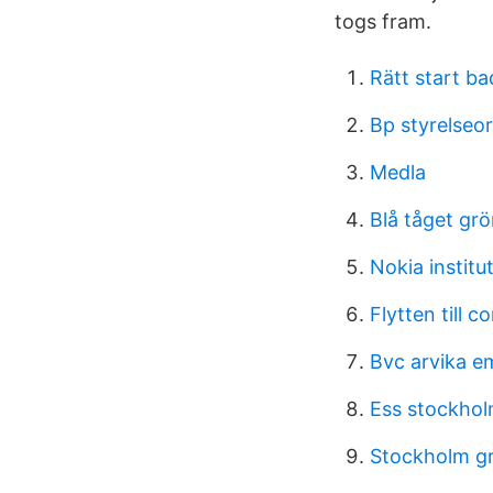
togs fram.
Rätt start b
Bp styrelseo
Medla
Blå tåget gr
Nokia institu
Flytten till c
Bvc arvika 
Ess stockhol
Stockholm gr