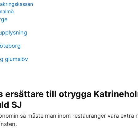
sakringskassan
 malmö
rge
tupplysning
göteborg
ng glumslöv
ersättare till otrygga Katrineho
ld SJ
konomin så måste man inom restauranger vara extra 
insten.