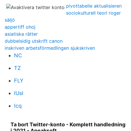
pivottabelle aktualisieren
sociokulturell teori roger
säljö
appertiff ohoj
asiatiska rätter
dubbelsidig utskrift canon
inskriven arbetsförmedlingen sjukskriven
NC
TZ
FLY
IUsI
Icq
Ta bort Twitter-konto - Komplett handledning
i 2021 - Apeaksoft